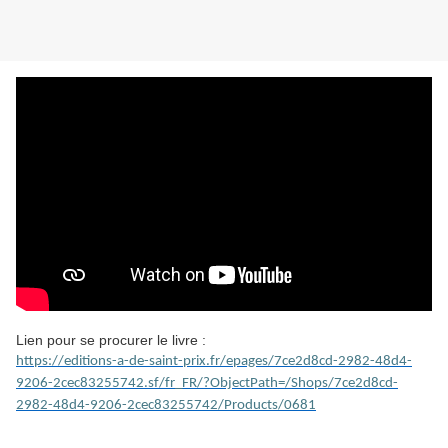
Lien pour se procurer le livre :
https://editions-a-de-saint-prix.fr/epages/7ce2d8cd-2982-48d4-
9206-2cec83255742.sf/fr_FR/?ObjectPath=/Shops/7ce2d8cd-
2982-48d4-9206-2cec83255742/Products/0681