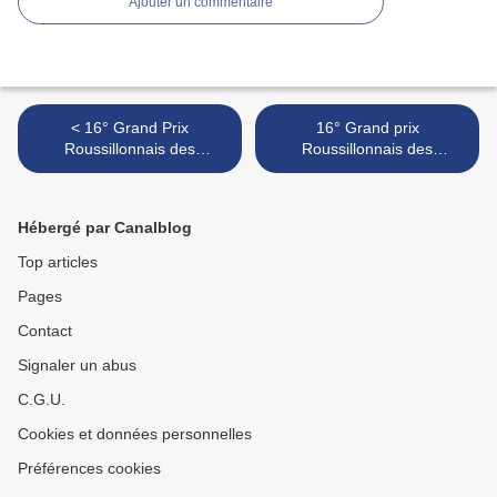
Ajouter un commentaire
< 16° Grand Prix
16° Grand prix
Roussillonnais des
Roussillonnais des
Écrivains. Année 2017.
Écrivains : quelques photos
et... un secret ! >
Hébergé par Canalblog
Top articles
Pages
Contact
Signaler un abus
C.G.U.
Cookies et données personnelles
Préférences cookies