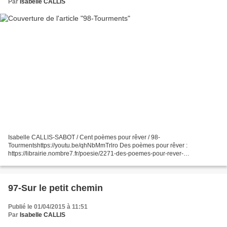
Par
Isabelle CALLIS
Isabelle CALLIS-SABOT / Cent poèmes pour rêver / 98-
Tourmentshttps://youtu.be/qhNbMmTrlro Des poèmes pour rêver :
https://librairie.nombre7.fr/poesie/2271-des-poemes-pour-rever-
9782381534220.html
97-Sur le petit chemin
Publié le 01/04/2015 à 11:51
Par
Isabelle CALLIS