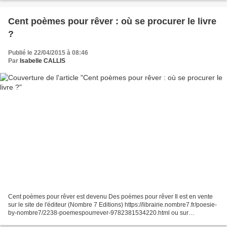
Cent poèmes pour rêver : où se procurer le livre
?
Publié le 22/04/2015 à 08:46
Par
Isabelle CALLIS
Cent poèmes pour rêver est devenu Des poèmes pour rêver Il est en vente
sur le site de l'éditeur (Nombre 7 Editions) https://librairie.nombre7.fr/poesie-
by-nombre7/2238-poemespourrever-9782381534220.html ou sur
amazon.com ou fnac.com Il peut être commandé...