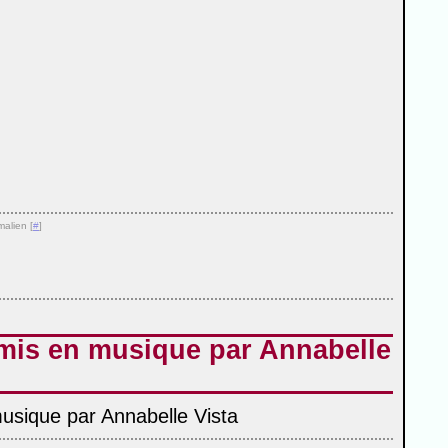
malien [
#
]
mis en musique par Annabelle