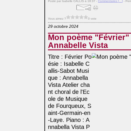
Posté par Isabelle CALLIS à 18:37 -
Commentaires [
…
]
- Per
Vous aimez ?
0 vote
29 octobre 2024
Mon poème "Février"
Annabelle Vista
Titre : Février Po
ésie : Isabelle C
allis-Sabot Musi
que : Annabella
Vista Atelier cha
nt choral de l'Ec
ole de Musique
de Fourqueux, S
aint-Germain-en
-Laye. Piano : A
nnabella Vista P