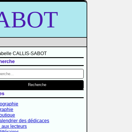
SABOT
herche
es
iographie
raphie
outique
alendrier des dédicaces
 aux lecteurs
littéraires