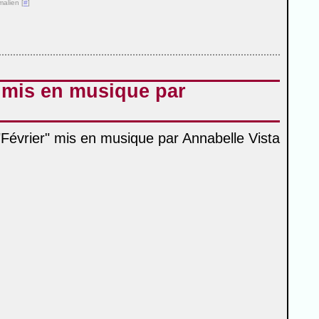
malien [
#
]
 mis en musique par