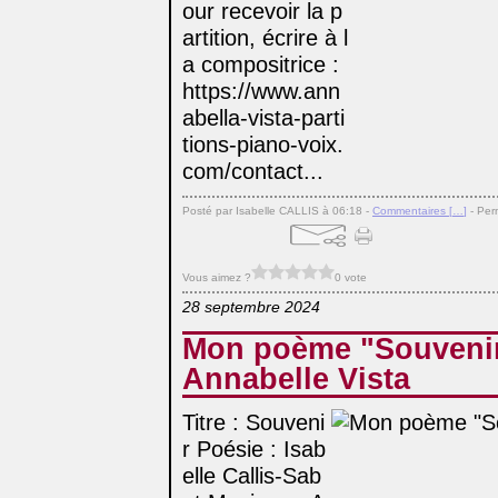
our recevoir la p
artition, écrire à l
a compositrice :
https://www.ann
abella-vista-parti
tions-piano-voix.
com/contact...
Posté par Isabelle CALLIS à 06:18 -
Commentaires [
…
]
- Per
Vous aimez ?
0 vote
28 septembre 2024
Mon poème "Souvenir
Annabelle Vista
Titre : Souveni
r Poésie : Isab
elle Callis-Sab