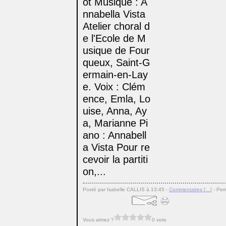
ot Musique : A
nnabella Vista
Atelier choral d
e l'Ecole de M
usique de Four
queux, Saint-G
ermain-en-Lay
e. Voix : Clém
ence, Emla, Lo
uise, Anna, Ay
a, Marianne Pi
ano : Annabell
a Vista Pour re
cevoir la partiti
on,...
Posté par Isabelle CALLIS à 13:45 -
Commentaires [
…
]
- Per
Vous aimez ?
0 vote