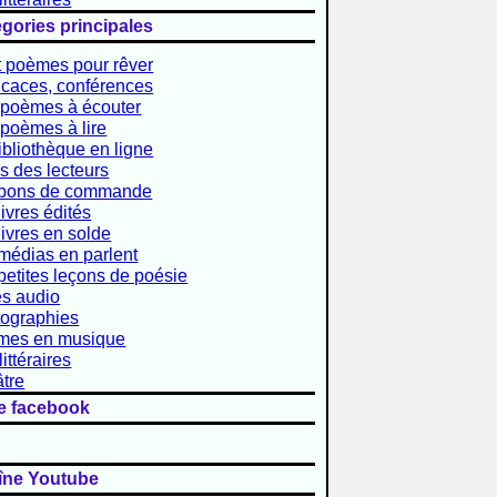
gories principales
 poèmes pour rêver
caces, conférences
poèmes à écouter
poèmes à lire
ibliothèque en ligne
is des lecteurs
 bons de commande
livres édités
livres en solde
médias en parlent
petites leçons de poésie
es audio
ographies
mes en musique
littéraires
tre
e facebook
îne Youtube