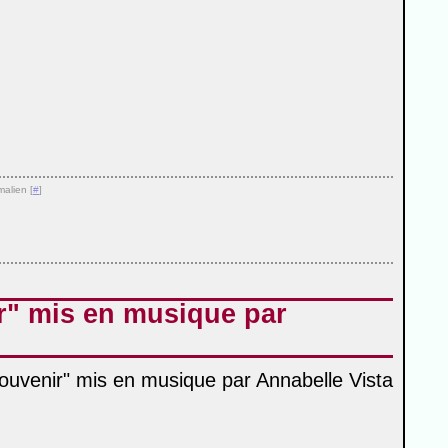
malien [
#
]
" mis en musique par