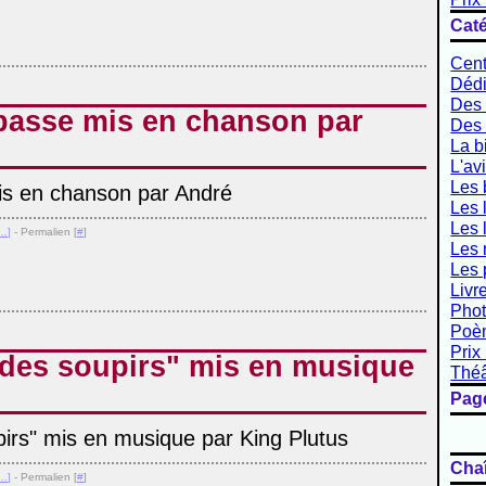
Caté
Cent
Dédi
Des 
passe mis en chanson par
Des 
La b
L'av
Les
Les 
Les 
…
]
- Permalien [
#
]
Les 
Les 
Livr
Phot
Poè
Prix 
des soupirs" mis en musique
Théâ
Pag
Cha
…
]
- Permalien [
#
]