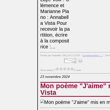
lémence et
Marianne Pia
no : Annabell
a Vista Pour
recevoir la pa
rtition, écrire
à la composit
rice :...
Posté par Isabelle CALLIS à 12:52 -
Commentaires [
…
]
- Per
Vous aimez ?
0 vote
23 novembre 2024
Mon poème "J'aime" 
Vista