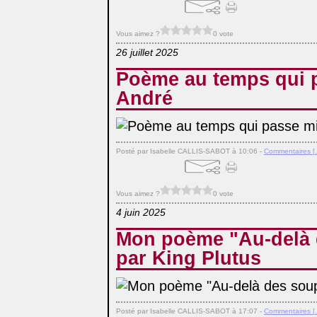
Vous aimez ?
0 vote
26 juillet 2025
Poème au temps qui 
André
Posté par Isabelle CALLIS-SABOT à 10:06 -
Commentaires [
Vous aimez ?
0 vote
4 juin 2025
Mon poème "Au-delà 
par King Plutus
Posté par Isabelle CALLIS-SABOT à 17:07 -
Commentaires [