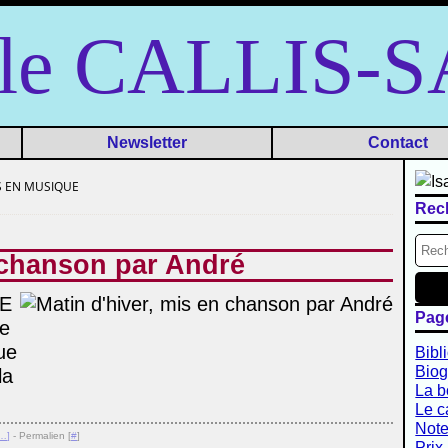
elle CALLIS-
Newsletter
Contact
 EN MUSIQUE
Rec
n chanson par André
 E
Pag
e
ue
Bibl
Biog
la
La b
Le c
Note
…
]
- Permalien [
#
]
Prix 