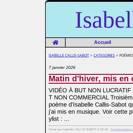
Isab
Home
Accueil
ISABELLE CALLIS-SABOT
>
CATEGORIES
>
POÈMES
7 janvier 2026
Matin d'hiver, mis e
VIDÉO À BUT NON LUCRATIF
T NON COMMERCIAL Troisièm
poème d'Isabelle Callis-Sabot q
j'ai mis en musique. Voir cette p
ylist : ...
Posté par Isabelle CALLIS-SABOT à 09:46 -
Commentaires [