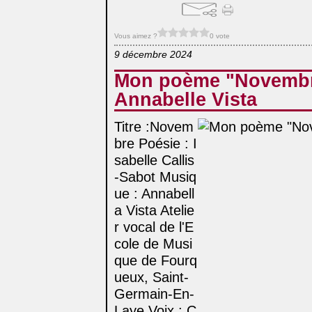
Vous aimez ?
0 vote
9 décembre 2024
Mon poème "Novembr
Annabelle Vista
Titre :Novem
bre Poésie : I
sabelle Callis
-Sabot Musiq
ue : Annabell
a Vista Atelie
r vocal de l'E
cole de Musi
que de Fourq
ueux, Saint-
Germain-En-
Laye Voix : C