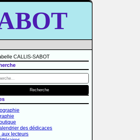
-SABOT
herche
es
iographie
raphie
outique
alendrier des dédicaces
 aux lecteurs
littéraires