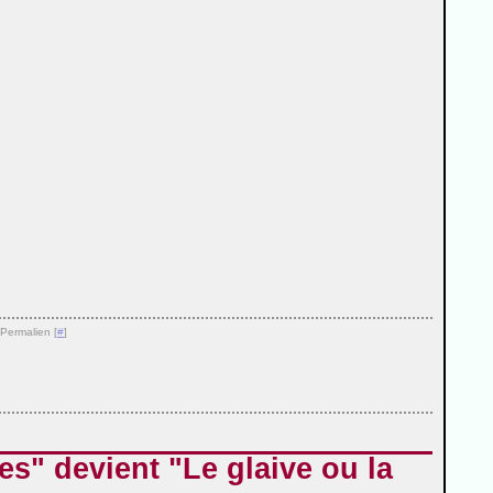
 Permalien [
#
]
es" devient "Le glaive ou la