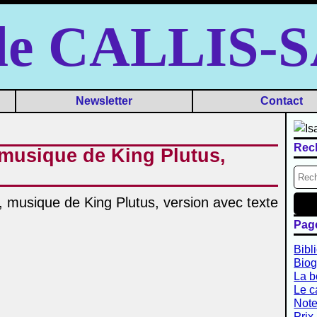
lle CALLIS
Newsletter
Contact
Rec
 musique de King Plutus,
Pag
Bibl
Biog
La b
Le c
Note
Prix 