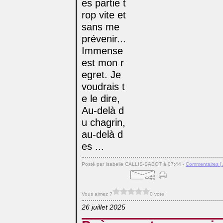
es partie t
rop vite et
sans me
prévenir...
Immense
est mon r
egret. Je
voudrais t
e le dire,
Au-delà d
u chagrin,
au-delà d
es ...
Posté par Isabelle CALLIS-SABOT à 07:44 -
Commentaires [
Vous aimez ?
0 vote
26 juillet 2025