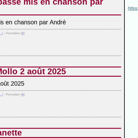
passe mis en chanson par
https
…
]
- Permalien [
#
]
ollo 2 août 2025
…
]
- Permalien [
#
]
anette