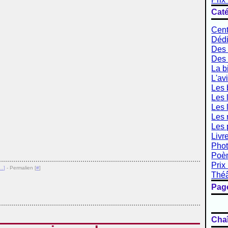
Caté
Cent
Dédi
Des 
Des 
La b
L'av
Les
Les 
Les 
Les 
Les 
Livr
Phot
Poè
Prix 
…
]
- Permalien [
#
]
Théâ
Pag
Cha