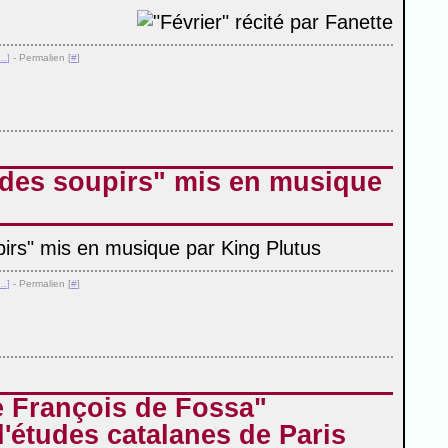
…
]
- Permalien [
#
]
des soupirs" mis en musique
…
]
- Permalien [
#
]
e François de Fossa"
'études catalanes de Paris