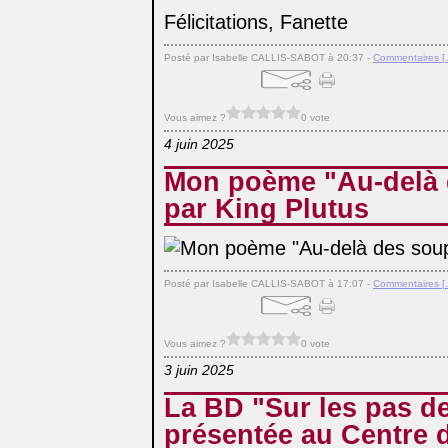
Félicitations, Fanette
Posté par Isabelle CALLIS-SABOT à 20:37 -
Commentaires [
Vous aimez ?
0 vote
4 juin 2025
Mon poème "Au-delà 
par King Plutus
Posté par Isabelle CALLIS-SABOT à 17:07 -
Commentaires [
Vous aimez ?
0 vote
3 juin 2025
La BD "Sur les pas d
présentée au Centre d