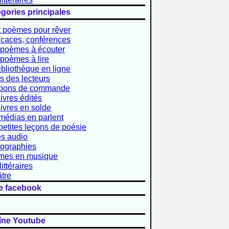
gories principales
 poèmes pour rêver
caces, conférences
poèmes à écouter
poèmes à lire
ibliothèque en ligne
is des lecteurs
 bons de commande
livres édités
livres en solde
médias en parlent
petites leçons de poésie
es audio
ographies
mes en musique
littéraires
tre
e facebook
îne Youtube