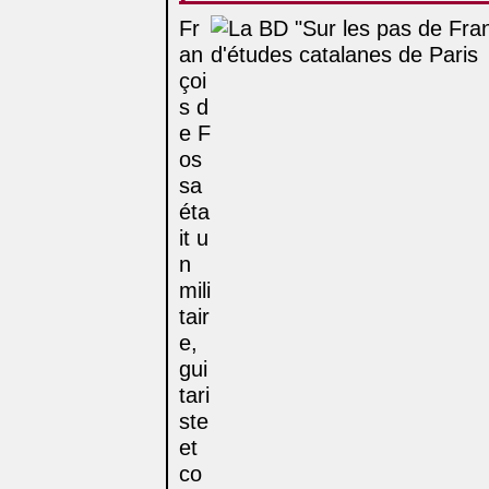
Fr
an
çoi
s d
e F
os
sa
éta
it u
n
mili
tair
e,
gui
tari
ste
et
co