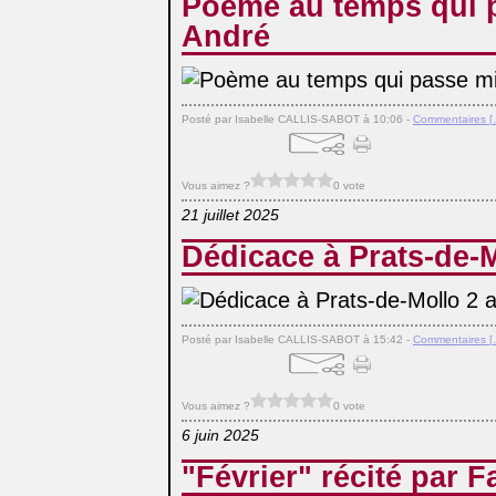
Poème au temps qui 
André
Posté par Isabelle CALLIS-SABOT à 10:06 -
Commentaires [
Vous aimez ?
0 vote
21 juillet 2025
Dédicace à Prats-de-M
Posté par Isabelle CALLIS-SABOT à 15:42 -
Commentaires [
Vous aimez ?
0 vote
6 juin 2025
"Février" récité par F