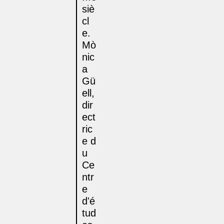
siè
cl
e.
Mò
nic
a
Gü
ell,
dir
ect
ric
e d
u
Ce
ntr
e
d'é
tud